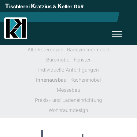
T
K
K
ischlerei
ratzius &
eller GbR
Alle Referenzen
Badezimmermöbel
Büromöbel
Fenster
individuelle Anfertigungen
Innenausbau
Küchenmöbel
Messebau
Praxis- und Ladeneinrichtung
Wohnraumdesign
I