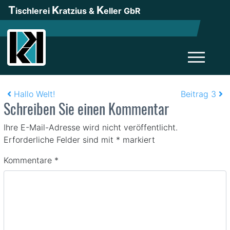
T
K
K
ischlerei
ratzius &
eller GbR
B
Hallo Welt!
Beitrag 3
Schreiben Sie einen Kommentar
eitrags-Navigation
Ihre E-Mail-Adresse wird nicht veröffentlicht.
Erforderliche Felder sind mit
*
markiert
Kommentare
*